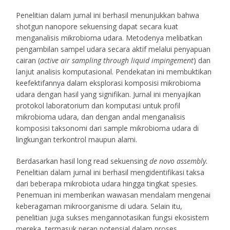
Penelitian dalam jurnal ini berhasil menunjukkan bahwa
shotgun nanopore sekuensing dapat secara kuat
menganalisis mikrobioma udara. Metodenya melibatkan
pengambilan sampel udara secara aktif melalui penyapuan
cairan (
active air sampling through liquid impingement
) dan
lanjut analisis komputasional. Pendekatan ini membuktikan
keefektifannya dalam eksplorasi komposisi mikrobioma
udara dengan hasil yang signifikan. Jurnal ini menyajikan
protokol laboratorium dan komputasi untuk profil
mikrobioma udara, dan dengan andal menganalisis
komposisi taksonomi dari sample mikrobioma udara di
lingkungan terkontrol maupun alami.
Berdasarkan hasil long read sekuensing
de novo assembly.
Penelitian dalam jurnal ini berhasil mengidentifikasi taksa
dari beberapa mikrobiota udara hingga tingkat spesies.
Penemuan ini memberikan wawasan mendalam mengenai
keberagaman mikroorganisme di udara. Selain itu,
penelitian juga sukses mengannotasikan fungsi ekosistem
mereka, termasuk peran potensial dalam proses