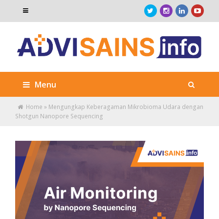
Menu
Home
»
Mengungkap Keberagaman Mikrobioma Udara dengan
Shotgun Nanopore Sequencing