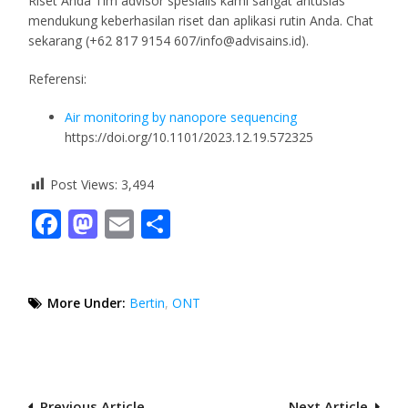
Riset Anda Tim advisor spesialis kami sangat antusias
mendukung keberhasilan riset dan aplikasi rutin Anda. Chat
sekarang (+62 817 9154 607/info@advisains.id).
Referensi:
Air monitoring by nanopore sequencing
https://doi.org/10.1101/2023.12.19.572325
Post Views:
3,494
Facebook
Mastodon
Email
Share
More Under:
Bertin
,
ONT
Previous Article
Next Article