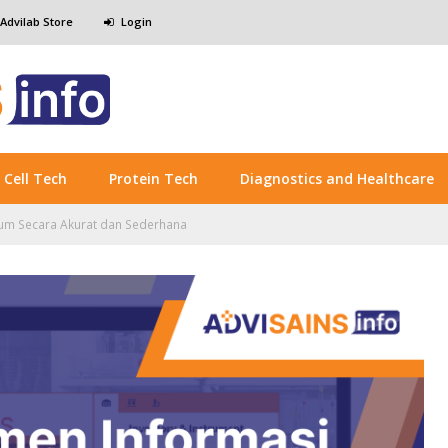
 Advilab Store
Login
Cell Tech
Protein Tech
Diagnostics and Healthcare
ium Secara Akurat dan Sederhana