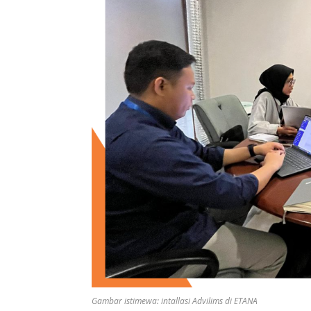
Gambar istimewa: intallasi Advilims di ETANA