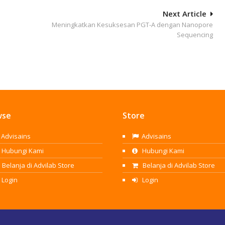
Next Article
Meningkatkan Kesuksesan PGT-A dengan Nanopore
Sequencing
wse
Store
Advisains
Advisains
Hubungi Kami
Hubungi Kami
Belanja di Advilab Store
Belanja di Advilab Store
Login
Login