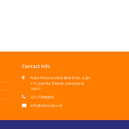
Contact Info
Ruko Pesona View Blok B No. 4, Jln.
Ir H. Juanda, Depok, Jawa barat
16411
021-77846655
info@advisains.id