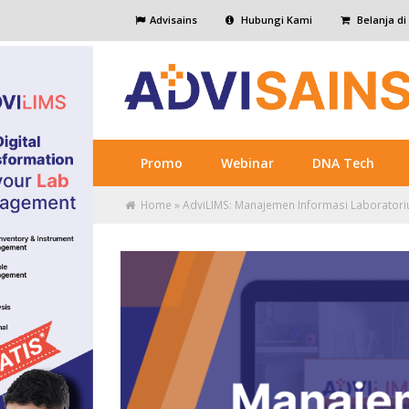
Advisains
Hubungi Kami
Belanja di
Promo
Webinar
DNA Tech
Home
»
AdviLIMS: Manajemen Informasi Laborator