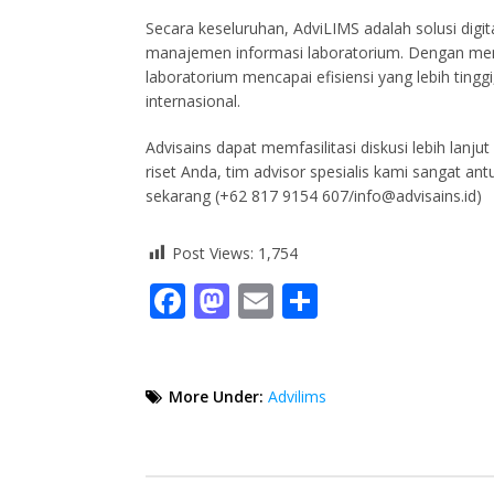
Secara keseluruhan, AdviLIMS adalah solusi digi
manajemen informasi laboratorium. Dengan me
laboratorium mencapai efisiensi yang lebih tingg
internasional.
Advisains dapat memfasilitasi diskusi lebih lan
riset Anda, tim advisor spesialis kami sangat ant
sekarang (+62 817 9154 607/info@advisains.id)
Post Views:
1,754
Facebook
Mastodon
Email
Share
More Under:
Advilims