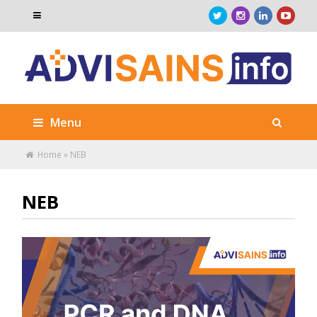
Menu
Home
»
NEB
NEB