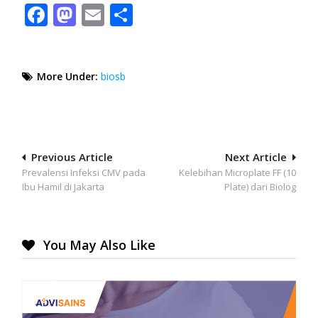
Facebook
Mastodon
Email
Share
More Under:
biosb
Post
Previous Article
Next Article
Prevalensi Infeksi CMV pada
Kelebihan Microplate FF (10
navigation
Ibu Hamil di Jakarta
Plate) dari Biolog
You May Also Like