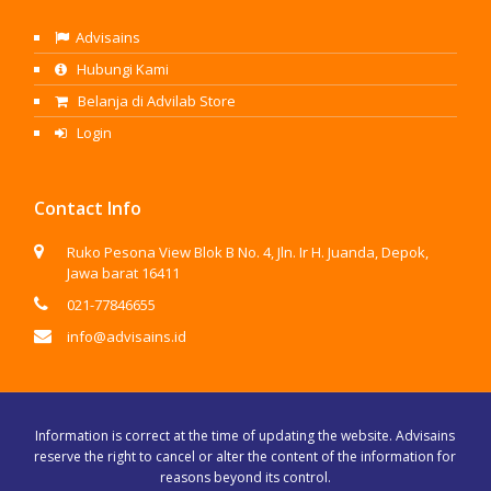
Advisains
Hubungi Kami
Belanja di Advilab Store
Login
Contact Info
Ruko Pesona View Blok B No. 4, Jln. Ir H. Juanda, Depok,
Jawa barat 16411
021-77846655
info@advisains.id
Information is correct at the time of updating the website. Advisains
reserve the right to cancel or alter the content of the information for
reasons beyond its control.