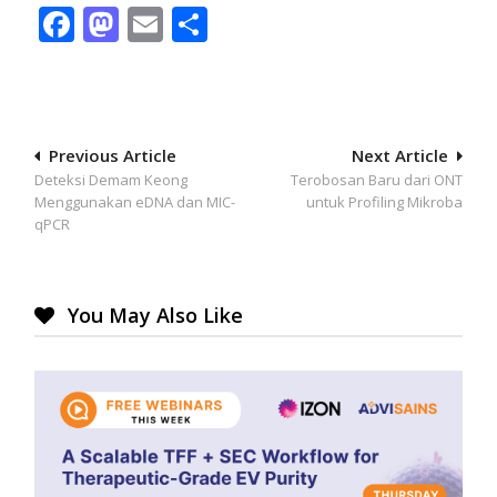
Facebook
Mastodon
Email
Share
Post
Previous Article
Next Article
Deteksi Demam Keong
Terobosan Baru dari ONT
navigation
Menggunakan eDNA dan MIC-
untuk Profiling Mikroba
qPCR
You May Also Like