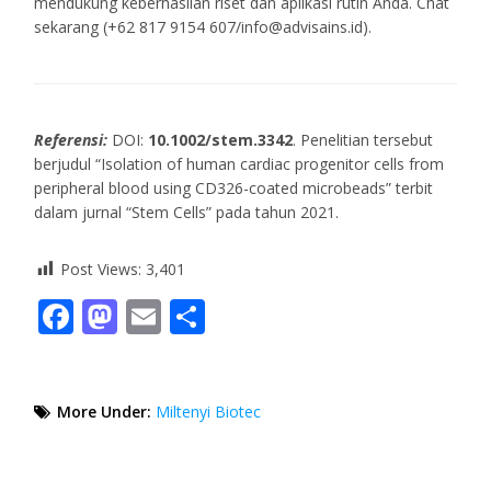
mendukung keberhasilan riset dan aplikasi rutin Anda. Chat
sekarang (+62 817 9154 607/info@advisains.id).
Referensi:
DOI:
10.1002/stem.3342
. Penelitian tersebut
berjudul “Isolation of human cardiac progenitor cells from
peripheral blood using CD326-coated microbeads” terbit
dalam jurnal “Stem Cells” pada tahun 2021.
Post Views:
3,401
Facebook
Mastodon
Email
Share
More Under:
Miltenyi Biotec