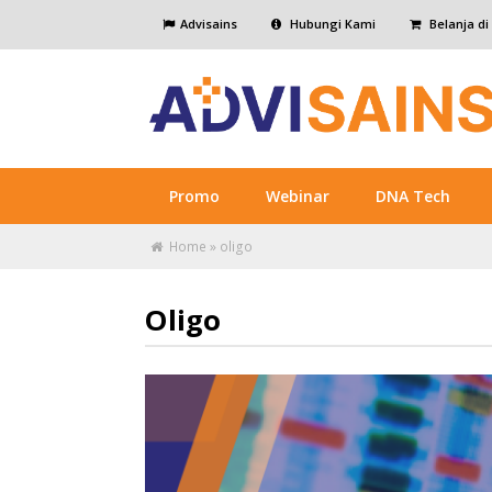
Advisains
Hubungi Kami
Belanja di
Promo
Webinar
DNA Tech
Home
»
oligo
Oligo