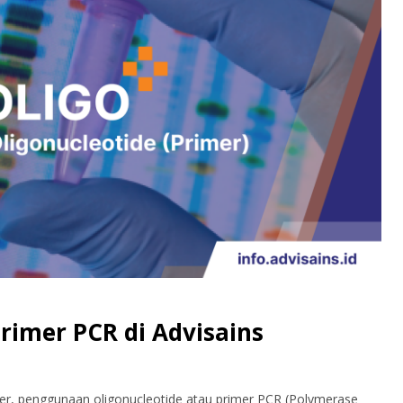
rimer PCR di Advisains
ler, penggunaan oligonucleotide atau primer PCR (Polymerase